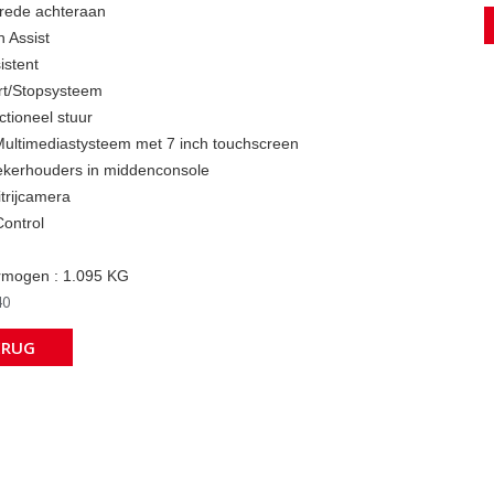
rede achteraan
n Assist
istent
rt/Stopsysteem
ctioneel stuur
ltimediastysteem met 7 inch touchscreen
kerhouders in middenconsole
itrijcamera
Control
rmogen : 1.095 KG
40
ERUG