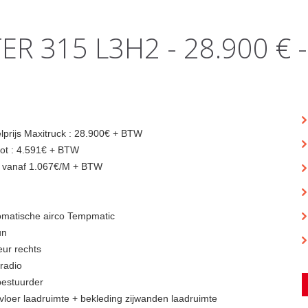
R 315 L3H2 - 28.900 € 
lprijs Maxitruck : 28.900€ + BTW
ot : 4.591€ + BTW
 vanaf 1.067€/M + BTW
omatische airco Tempmatic
un
eur rechts
 radio
bestuurder
vloer laadruimte + bekleding zijwanden laadruimte