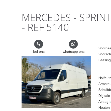
MERCEDES - SPRINTE
- REF 5140
Voordee
bel ons
whatsapp ons
Voorsch
Leasing
Halfaut
Armste
Schuifd
Digitale
Airbag 
Houten 