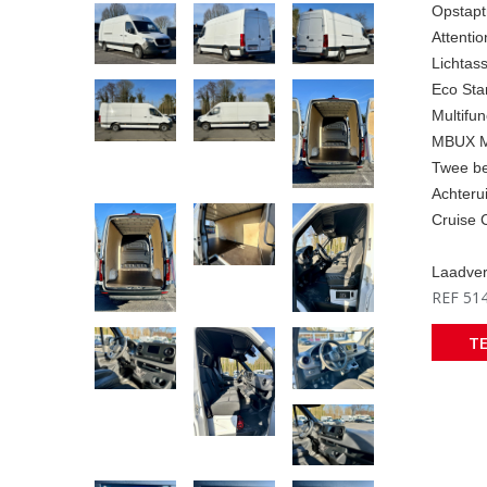
Opstapt
Attentio
Lichtass
Eco Sta
Multifun
MBUX Mu
Twee be
Achteru
Cruise 
Laadve
REF 51
T