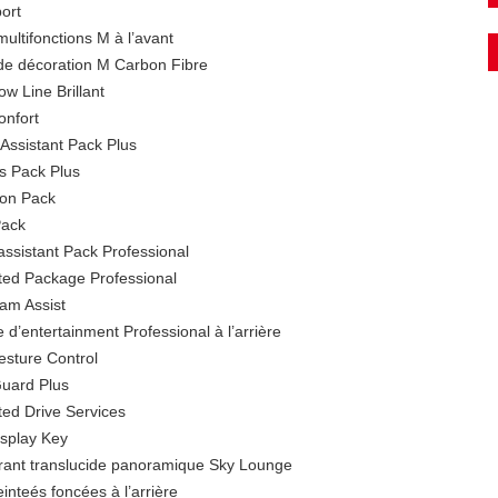
ort
ultifonctions M à l’avant
 de décoration M Carbon Fibre
w Line Brillant
onfort
 Assistant Pack Plus
s Pack Plus
ion Pack
Pack
assistant Pack Professional
ed Package Professional
am Assist
d’entertainment Professional à l’arrière
sture Control
Guard Plus
ed Drive Services
splay Key
vrant translucide panoramique Sky Lounge
einteés foncées à l’arrière