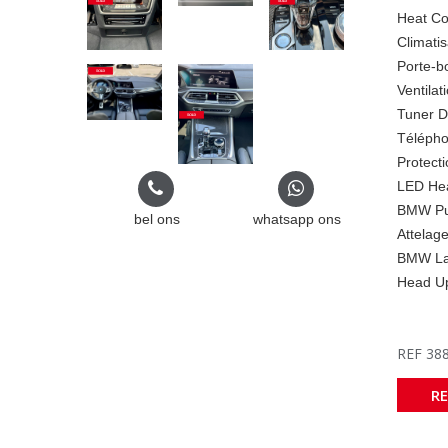
Heat Co
Climatis
Porte-bo
Ventilat
Tuner 
Télépho
Protecti
LED Hea
BMW Pu
bel ons
whatsapp ons
Attelag
BMW Las
Head Up
REF 38
R