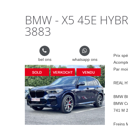
BMW - X5 45E HYBRI
3883
Prix spé
bel ons
whatsapp ons
Acompte
Par moi
REAL H
BMW Blu
BMW Cui
741 M 2
Freins 