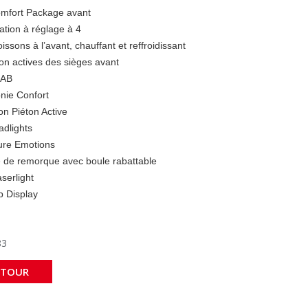
mfort Package avant
ation à réglage à 4
issons à l’avant, chauffant et reffroidissant
ion actives des sièges avant
DAB
nie Confort
on Piéton Active
dlights
re Emotions
e de remorque avec boule rabattable
erlight
 Display
83
ETOUR