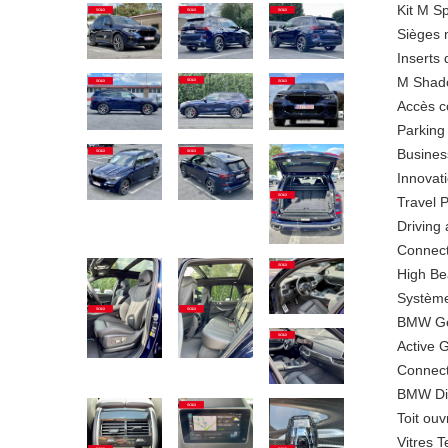
Kit M Sp
Sièges m
Inserts
M Shado
Accès c
Parking
Busines
Innovat
Travel 
Driving 
Connect
High Be
Système 
BMW Ge
Active 
Connect
BMW Di
Toit ou
Vitres T