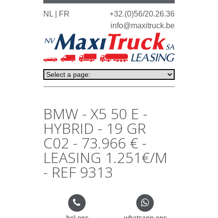
NL |
FR
+32.(0)56/20.26.36
info@maxitruck.be
BMW - X5 50 E -
HYBRID - 19 GR
C02 - 73.966 € -
LEASING 1.251€/M
- REF 9313
bel ons
whatsapp ons