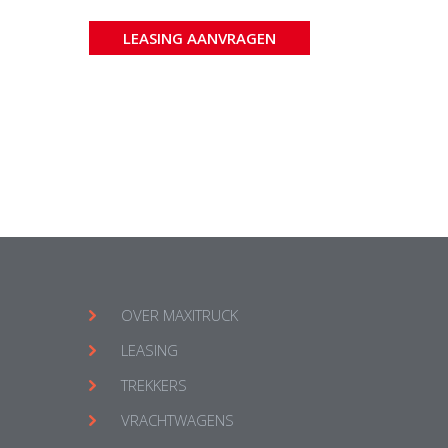
LEASING AANVRAGEN
OVER MAXITRUCK
LEASING
TREKKERS
VRACHTWAGENS