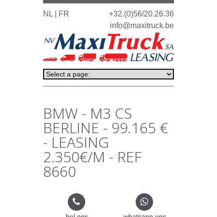
NL |
FR
+32.(0)56/20.26.36
info@maxitruck.be
BMW - M3 CS
BERLINE - 99.165 €
- LEASING
2.350€/M - REF
8660
bel ons
whatsapp ons